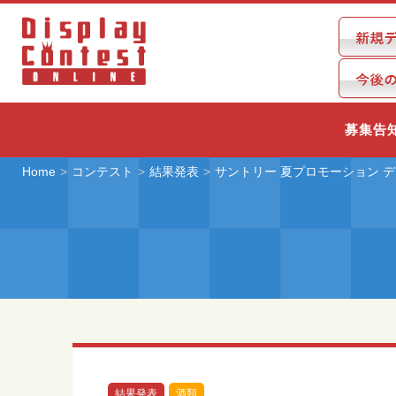
募集告
Home
コンテスト
結果発表
サントリー 夏プロモーション 
結果発表
酒類