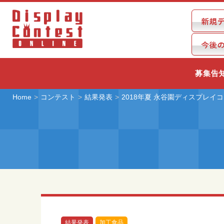
募集告
Home
コンテスト
結果発表
2018年夏 永谷園ディスプレイ
結果発表
加工食品