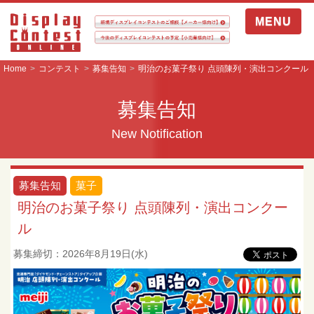
MENU
Home
コンテスト
募集告知
明治のお菓子祭り 点頭陳列・演出コンクール
募集告知
New Notification
募集告知
菓子
明治のお菓子祭り 点頭陳列・演出コンクー
ル
募集締切：2026年8月19日(水)