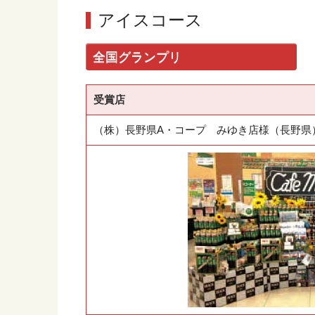
アイスコース
全国グランプリ
受賞店
（株）長野県A・コープ みゆき店様（長野県