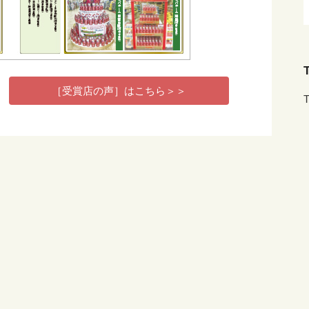
T
［受賞店の声］はこちら＞＞
T