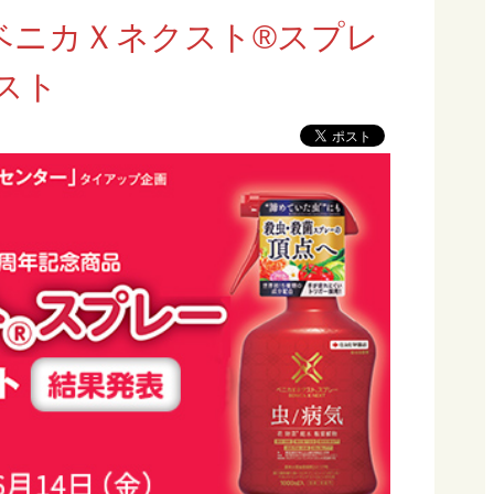
ベニカＸネクスト®スプレ
スト