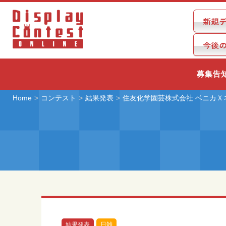
募集告
Home
コンテスト
結果発表
住友化学園芸株式会社 ベニカＸ
結果発表
日雑