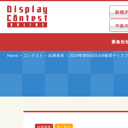
募集告
Home
コンテスト
結果発表
2019年第56回S＆B春期ディ
結果発表
加工食品