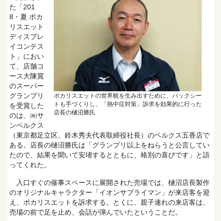
た「201
8・夏 ポカ
リスエット
ディスプレ
イコンテス
ト」におい
て、店舗コ
ース大陳賞
のスーパー
グランプリ
ポカリスエットの世界観を生み出すために、バックシー
トも手づくりし、「熱中症対策」訴求を効果的に行った
を受賞した
店長の樋沼勝氏
のは、㈱サ
ンベルクス
（東京都足立区、鈴木秀夫代表取締役社長）のベルクス五香店で
ある。店長の樋沼勝氏は「グランプリ以上をねらうと公言してい
たので、結果を聞いて安堵するとともに、格別の喜びです」と語
ってくれた。
入口すぐの催事スペースに展開された売場では、樋沼店長製作
のオリジナルキャラクター「イオンサプライマン」が来店客を迎
え、ポカリスエットを訴求する。とくに、親子連れの来店客は、
売場の前で足を止め、会話が弾んでいたということだ。