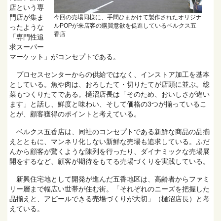
店という専
門店が集ま
今回の売場同様に、手間ひまかけて製作されたオリジナ
ルPOPが来店客の購買意欲を促進しているベルクス五
ったような
香店
「専門性追
求スーパー
マーケット」がコンセプトである。
プロセスセンターからの供給ではなく、インストア加工を基本
としている。魚や肉は、おろしたて・切りたてが店頭に並ぶ。総
菜もつくりたてである。樋沼店長は「そのため、おいしさが違い
ます」と話し、鮮度と味わい、そして価格の3つが揃っているこ
とが、顧客獲得のポイントと考えている。
ベルクス五香店は、同社のコンセプトである新鮮な商品の品揃
えとともに、マンネリ化しない新鮮な売場も追求している。ふだ
んから顧客が驚くような陳列を行ったり、ダイナミックな売場展
開をするなど、顧客が期待をもてる売場づくりを実践している。
新興住宅地として開発が進んだ五香地区は、高齢者からファミ
リー層まで幅広い世帯が住む街。「それぞれのニーズを把握した
品揃えと、アピールできる売場づくりが大切」（樋沼店長）と考
えている。