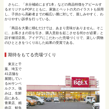
さらに、「水分補給にまず1本」などの商品特徴をアピールす
るオリジナルPOPとともに、家族とペットの犬のイラストも採用
し、子供から高齢者までの幅広い層に対して、親しみやすく、わ
かりやすい訴求を行っている。
「商品を大量に積むだけでは、あまり意味がありません。そこ
に、お客さまの目を引き、購入意欲を起こさせる何かが必要」と
話す樋沼店長。アイデアにこだわった売場づくりで、楽しい買物
のひとときをつくり出した結果の受賞である。
期待をもてる売場づくり
東京と千
葉、埼玉で
41店舗を
展開してい
る㈱サンベ
ルクス。強
みは、生鮮
品にある。
青果店、精
肉店、鮮魚