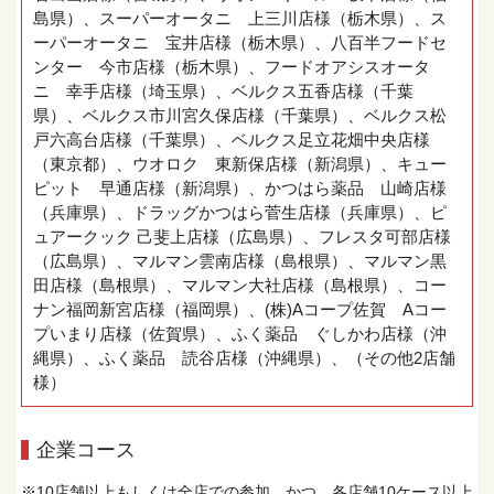
島県）、スーパーオータニ 上三川店様（栃木県）、ス
ーパーオータニ 宝井店様（栃木県）、八百半フードセ
ンター 今市店様（栃木県）、フードオアシスオータ
ニ 幸手店様（埼玉県）、ベルクス五香店様（千葉
県）、ベルクス市川宮久保店様（千葉県）、ベルクス松
戸六高台店様（千葉県）、ベルクス足立花畑中央店様
（東京都）、ウオロク 東新保店様（新潟県）、キュー
ピット 早通店様（新潟県）、かつはら薬品 山崎店様
（兵庫県）、ドラッグかつはら菅生店様（兵庫県）、ピ
ュアークック 己斐上店様（広島県）、フレスタ可部店様
（広島県）、マルマン雲南店様（島根県）、マルマン黒
田店様（島根県）、マルマン大社店様（島根県）、コー
ナン福岡新宮店様（福岡県）、(株)Aコープ佐賀 Aコー
プいまり店様（佐賀県）、ふく薬品 ぐしかわ店様（沖
縄県）、ふく薬品 読谷店様（沖縄県）、（その他2店舗
様）
企業コース
※10店舗以上もしくは全店での参加、かつ、各店舗10ケース以上