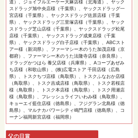
道）、ジョイフルエーケー大麻店様（北海道）、ヤック
スドラッグ旭中央店様（千葉県）、ヤックスドラッグ一
宮店様（千葉県）、ヤックスドラッグ佐原店様（千葉
県）、ヤックスドラッグ三里塚店様（千葉県）、ヤック
スドラッグ芝山店様（千葉県）、ヤックスドラッグ松尾
店様（千葉県）、ヤックスドラッグ成東店様（千葉
県）、ヤックスドラッグ白子店様（千葉県）、ABCスト
アー様（新潟県）、ファーマシー木のうた加茂店様（京
都府）、ファーマシー木のうた法隆寺店様（奈良県）、
ドラッグかつはら 養父店様（兵庫県）、Aコープあぜみ
ち店様（和歌山県）、(株)広電ストア 千田店様（広島
県）、トスクちづ店様（鳥取県）、トスクふなおか店様
（鳥取県）、トスク吉成店様（鳥取県）、トスク若桜店
様（鳥取県）、トスク本店様（鳥取県）、トスク用瀬店
様（鳥取県）、フレッシュライフいわみ様（鳥取県）、
キョーエイ藍住店様（徳島県）、フジグラン北島様（徳
島県）、マルナカパワーシティ鳴門店様（徳島県）、コ
ーナン福岡新宮店様（福岡県）
父の日賞