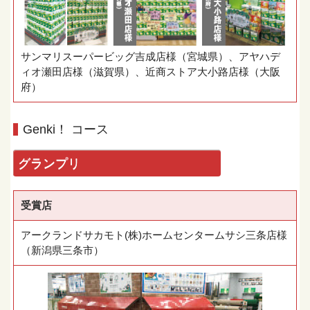
サンマリスーパービッグ吉成店様（宮城県）、アヤハデ
ィオ瀬田店様（滋賀県）、近商ストア大小路店様（大阪
府）
Genki！ コース
グランプリ
受賞店
アークランドサカモト(株)ホームセンタームサシ三条店様
（新潟県三条市）