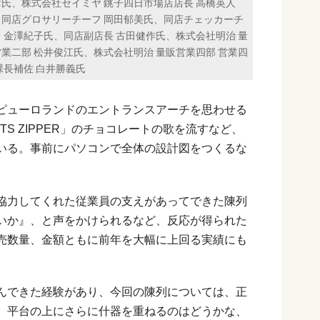
彦氏、株式会社セイミヤ 銚子四日市場店店長 高橋英人
、同店グロサリーチーフ 岡田郁美氏、同店チェッカーチ
 金澤紀子氏、同店副店長 古田健作氏、株式会社明治 量
業二部 松井俊江氏、株式会社明治 量販営業四部 営業四
課長補佐 白井勝義氏
ピューロランドのエントランスアーチを思わせる
S ZIPPER」のチョコレートの歌を流すなど、
いる。事前にパソコンで全体の設計図をつくるな
協力してくれた従業員の支えがあってできた陳列
いか』、と声をかけられるなど、反応が得られた
売数量、金額ともに前年を大幅に上回る実績にも
んできた経験があり、今回の陳列については、正
、平台の上にさらに什器を重ねるのはどうかな、