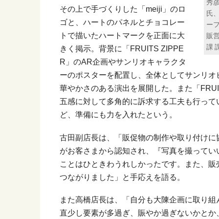
秀
その上で手づくりした「meiji」のロ
氏
ゴと、ハートのパネルとチョコレー
ーフ
販営
トで描いたハートマークを正面に大
課 
きく掲示。背景に「FRUITS ZIPPE
R」のAR企画やサンリオキャラクタ
ーのポスターを配置し、全体としてサンリオ
華やかさのある演出を展開した。また「FRUIT
五感に対して多角的に訴求する工夫も行って
ど、準備にも力を入れたという。
古田副店長は、「販促物の制作や取り付けに
がお客さまから認知され、『写真を撮ってい
ことはひときわうれしかったです。また、販
つながりました」と手応えを語る。
また高橋店長は、「自分も大陳企画に取り組
直少し要素が多過ぎ、賑やか過ぎないかとか