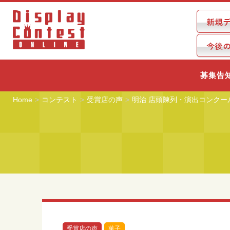
募集告
Home
コンテスト
受賞店の声
明治 店頭陳列・演出コンクー
受賞店の声
菓子