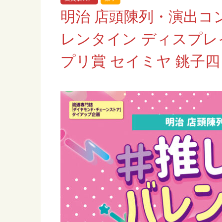
明治 店頭陳列・演出コ
レンタイン ディスプレ
プリ賞 セイミヤ 銚子