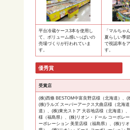
平台冷蔵ケース3本を使用し
「マルちゃ
て、ボリューム感いっぱいの
夏らしい季
売場づくりが行われていま
で視認率を
す。
す。
優秀賞
受賞店
(株)西條 BESTOM中富良野店様（北海道）
(株)ラルズ スーパーアークス大曲店様（北海道
道）、(株)東光ストア 大谷地店様（北海道）、
様（福島県）、(株)リオン・ドール コーポレー
ーポレーション 美里店様（福島県）、(株)リ
県）、(株)リオン・ドール コーポレーション 