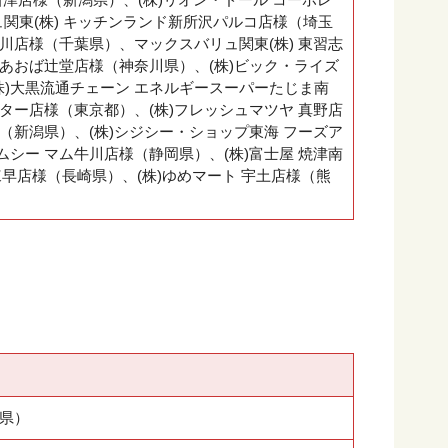
関東(株) キッチンランド新所沢パルコ店様（埼玉
市川店様（千葉県）、マックスバリュ関東(株) 東習志
館あおば辻堂店様（神奈川県）、(株)ビック・ライズ
)大黒流通チェーン エネルギースーパーたじま南
ンター店様（東京都）、(株)フレッシュマツヤ 真野店
様（新潟県）、(株)シジシー・ショップ東海 フーズア
ムシー マム牛川店様（静岡県）、(株)富士屋 焼津南
諫早店様（長崎県）、(株)ゆめマート 宇土店様（熊
岡県）