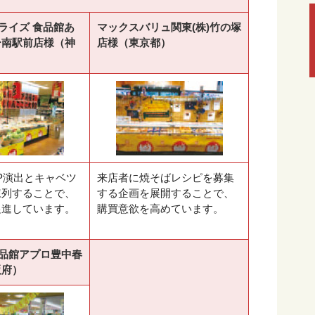
・ライズ 食品館あ
マックスバリュ関東(株)竹の塚
ー南駅前店様（神
店様（東京都）
P演出とキャベツ
来店者に焼そばレシピを募集
陳列することで、
する企画を展開することで、
促進しています。
購買意欲を高めています。
食品館アプロ豊中春
阪府）