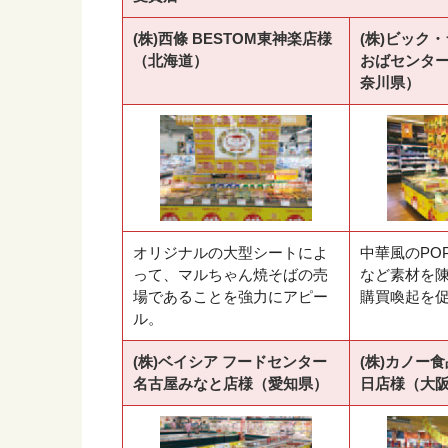
(株)西條 BESTOM東神楽店様
(株)ビック
（北海道）
おばセンタ
奈川県）
オリジナルの大型シートによ
中華風のPO
って、マルちゃん焼そばの売
など素材を
場であることを強力にアピー
購買喚起を
ル。
(株)ベイシア フードセンター
(株)カノー
名古屋みなと店様（愛知県）
日店様（大