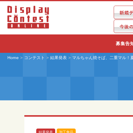
募集告
Home
コンテスト
結果発表
マルちゃん焼そば、二重マル！
結果発表
加工食品