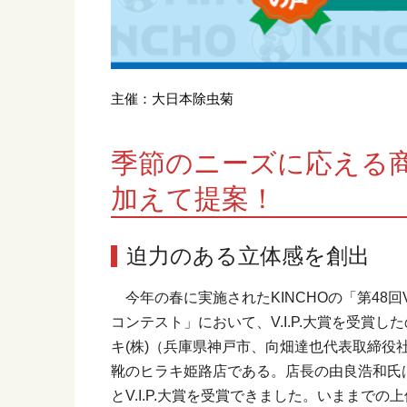
主催：大日本除虫菊
季節のニーズに応える
加えて提案！
迫力のある立体感を創出
今年の春に実施されたKINCHOの「第48回V.I
コンテスト」において、V.I.P.大賞を受賞し
キ(株)（兵庫県神戸市、向畑達也代表取締役
靴のヒラキ姫路店である。店長の由良浩和氏
とV.I.P.大賞を受賞できました。いままでの