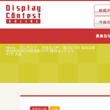
募集告
Home
コンテスト
受賞店の声
靴のヒラキ 姫路店様
第48回KINCHO防虫剤 V.I.P. 陳列コンテスト
V.I.P. 大賞
受賞店の声
日雑