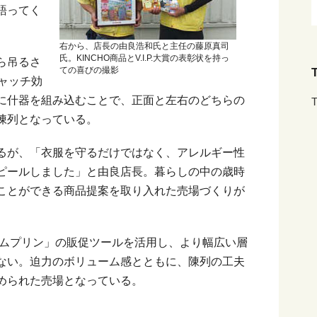
語ってく
右から、店長の由良浩和氏と主任の藤原真司
氏。KINCHO商品とV.I.P.大賞の表彰状を持っ
ら吊るさ
T
ての喜びの撮影
ャッチ効
に什器を組み込むことで、正面と左右のどちらの
T
陳列となっている。
るが、「衣服を守るだけではなく、アレルギー性
ピールしました」と由良店長。暮らしの中の歳時
ことができる商品提案を取り入れた売場づくりが
ムプリン」の販促ツールを活用し、より幅広い層
ない。迫力のボリューム感とともに、陳列の工夫
められた売場となっている。