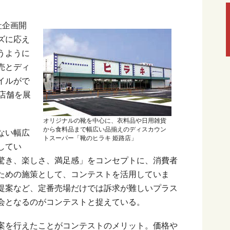
社企画開
ズに応え
うように
売とディ
イルがで
店舗を展
オリジナルの靴を中心に、衣料品や日用雑貨
から食料品まで幅広い品揃えのディスカウン
ない幅広
トスーパー「靴のヒラキ 姫路店」
してい
驚き、楽しさ、満足感」をコンセプトに、消費者
ための施策として、コンテストを活用していま
提案など、定番売場だけでは訴求が難しいプラス
会となるのがコンテストと捉えている。
案を行えたことがコンテストのメリット。価格や