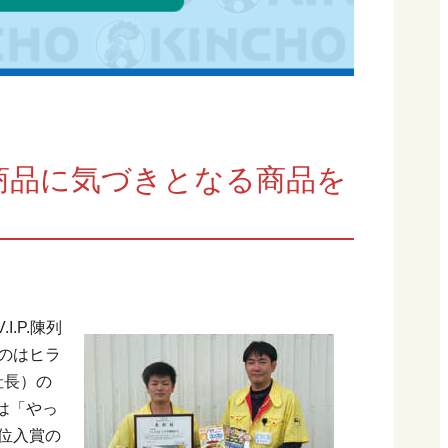
商品に気づきとなる商品を
.P.陳列
たのはヒラ
社長）の
は「やっ
上位入賞の