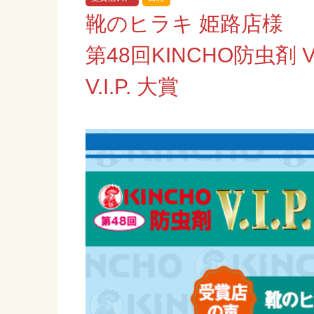
靴のヒラキ 姫路店様
第48回KINCHO防虫剤 V
V.I.P. 大賞