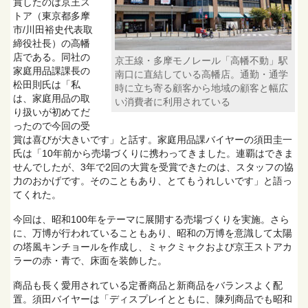
賞したのは京王ス
トア（東京都多摩
市/川田裕史代表取
締役社長）の高幡
店である。同社の
京王線・多摩モノレール「高幡不動」駅
家庭用品課課長の
南口に直結している高幡店。通勤・通学
松田則氏は「私
時に立ち寄る顧客から地域の顧客と幅広
は、家庭用品の取
い消費者に利用されている
り扱いが初めてだ
ったので今回の受
賞は喜びが大きいです」と話す。家庭用品課バイヤーの須田圭一
氏は「10年前から売場づくりに携わってきました。連覇はできま
せんでしたが、3年で2回の大賞を受賞できたのは、スタッフの協
力のおかげです。そのこともあり、とてもうれしいです」と語っ
てくれた。
今回は、昭和100年をテーマに展開する売場づくりを実施。さら
に、万博が行われていることもあり、昭和の万博を意識して太陽
の塔風キンチョールを作成し、ミャクミャクおよび京王ストアカ
ラーの赤・青で、床面を装飾した。
商品も長く愛用されている定番商品と新商品をバランスよく配
置。須田バイヤーは「ディスプレイとともに、陳列商品でも昭和