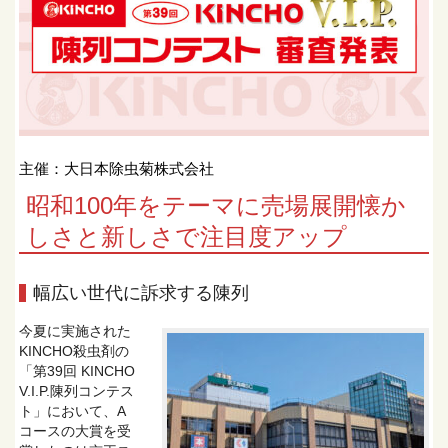
主催：大日本除虫菊株式会社
昭和100年をテーマに売場展開懐か
しさと新しさで注目度アップ
幅広い世代に訴求する陳列
今夏に実施された
KINCHO殺虫剤の
「第39回 KINCHO
V.I.P.陳列コンテス
ト」において、A
コースの大賞を受