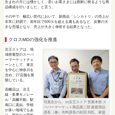
生まれの方には懐かしく、若いお客さまには新鮮に映るような商
品構成を行いました」と言う。
その中で、幅広い世代において、新商品「シンカトリ」の売上が
非常に好調で、前年比で500％を超える週もあるなど、反響の大
きな売場となり、売上が大きく伸長する結果となった。
クロスMDの強化を推進
京王ストアは、地
域密着型のスーパ
ーマーケットチェ
ーンとして、東京
を中心に神奈川を
含め、27店舗を展
開している。
高幡店は、京王
線・多摩モノレー
ル「高幡不動」駅
写真左から、㈱京王ストア 営業本部 ス
南口に直結。学校
ーパーマーケット商品第二部 家庭用品
が多い地域でもあ
課長（兼）衣料課長の松田 則氏、家庭