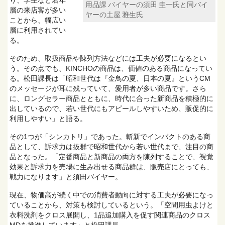
り、学生など若年
用品課 バイヤーの須田 圭一氏と同バイ
層の来店客が多い
ヤーの土屋 雅生氏
ことから、幅広い
層に利用されてい
る。
そのため、取扱商品や陳列方法などには工夫が必要になるとい
う。その点でも、KINCHOの商品は、価値のある商品になってい
る。松田課長は「昭和世代は『金鳥の夏、日本の夏』というCM
のメッセージが耳に残っていて、愛用者が多い商品です。さら
に、ロングセラー商品とともに、時代に合った新商品を積極的に
出しているので、若い世代にもアピールしやすいため、販促的に
利用しやすい」と語る。
その1つが「シンカトリ」であった。斬新でインパクトのある商
品として、訴求力は抜群で昭和世代から若い世代まで、注目の商
品となった。「定番商品と新商品の両方を陳列することで、視覚
効果と訴求力を売場に生み出せる商品群は、販売店にとっても、
戦力になります」と須田バイヤー。
現在、物価高が続く中での消費者動向に対する工夫が必要になっ
ていることから、対策も検討しているという。「空間用虫よけと
衣料洗剤をクロス展開し、1品追加購入を促す関連商品のクロス