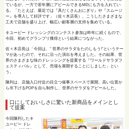
ているが、一方で若年層にアピールできるMDにも力を入れてい
る。「たとえば、最近では『具だくさんおにぎり』や『スムージ
ー』を導入して好評です」（佐々木店長）。こうしたさまざまな
工夫で店舗を盛り上げ、幅広い顧客層の支持を集めている。
キユーピー ドレッシングのコンテスト参加は昨年に続くもので、
今回、初めてグランプリ獲得という結果につながった。
佐々木店長は「今回は、“ 世界のサラダをたのしもう!”というテー
マがあったので、それに沿った演出を考えました。その結果、世
界のさまざまな味のドレッシングを提案する『ワールドサラダフ
ェスティバル』として、売場を展開することにしました」とい
う。
陳列は、店舗入口付近の目立つ催事スペースで展開。高い位置か
ら吊下げるPOPを自ら制作し、世界のサラダをアピールした。
口にしておいしさに驚いた新商品をメインとし
て提案
今回陳列したキ
ユーピー ドレ