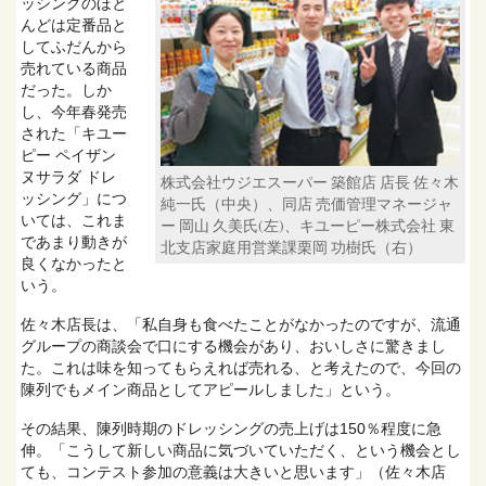
ッシングのほと
んどは定番品と
してふだんから
売れている商品
だった。しか
し、今年春発売
された「キユー
ピー ペイザン
ヌサラダ ドレ
株式会社ウジエスーパー 築館店 店長 佐々木
ッシング」につ
純一氏（中央）、同店 売価管理マネージャ
いては、これま
ー 岡山 久美氏(左)、キユーピー株式会社 東
であまり動きが
北支店家庭用営業課栗岡 功樹氏（右）
良くなかったと
いう。
佐々木店長は、「私自身も食べたことがなかったのですが、流通
グループの商談会で口にする機会があり、おいしさに驚きまし
た。これは味を知ってもらえれば売れる、と考えたので、今回の
陳列でもメイン商品としてアピールしました」という。
その結果、陳列時期のドレッシングの売上げは150％程度に急
伸。「こうして新しい商品に気づいていただく、という機会とし
ても、コンテスト参加の意義は大きいと思います」（佐々木店