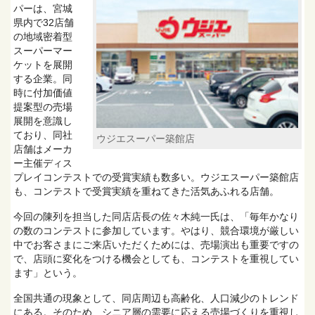
パーは、宮城
県内で32店舗
の地域密着型
スーパーマー
ケットを展開
する企業。同
時に付加価値
提案型の売場
展開を意識し
ており、同社
ウジエスーパー築館店
店舗はメーカ
ー主催ディス
プレイコンテストでの受賞実績も数多い。ウジエスーパー築館店
も、コンテストで受賞実績を重ねてきた活気あふれる店舗。
今回の陳列を担当した同店店長の佐々木純一氏は、「毎年かなり
の数のコンテストに参加しています。やはり、競合環境が厳しい
中でお客さまにご来店いただくためには、売場演出も重要ですの
で、店頭に変化をつける機会としても、コンテストを重視してい
ます」という。
全国共通の現象として、同店周辺も高齢化、人口減少のトレンド
にある。そのため、シニア層の需要に応える売場づくりを重視し