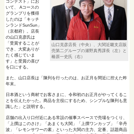
コンテスト」にお
いて、 Aコースの
グランプリを獲得
したのは「キッチ
ンランドSunSun」
（京都府）。店長
の山口克彦氏は
「受賞することが
山口克彦店長（中央）、大関近畿支店販
でき、大変ありが
売第二グループの瀬野真秀課長（左）と
たく感じていま
椿原一史氏（右）
す」と受賞の喜び
を口にする。
また、山口店長は「陳列を行ったのは、お正月を間近に控えた昨
年末。
日本酒という商材でお客さまに、令和初のお正月がやってくるこ
とを伝えたかった。商品を主役にするため、シンプルな陳列も意
識した」と説明する。
店舗の出入り口付近にある常設の催事スペースで売場をつくり、
「上撰はこのさけ」「あまくち大関」「上撰ワンカップ」「辛丹
波」「レモンサワーの素」といった大関の主力、定番、話題商品