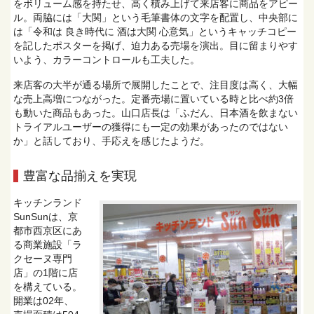
をボリューム感を持たせ、高く積み上げて来店客に商品をアピー
ル。両脇には「大関」という毛筆書体の文字を配置し、中央部に
は「令和は 良き時代に 酒は大関 心意気」というキャッチコピー
を記したポスターを掲げ、迫力ある売場を演出。目に留まりやす
いよう、カラーコントロールも工夫した。
来店客の大半が通る場所で展開したことで、注目度は高く、大幅
な売上高増につながった。定番売場に置いている時と比べ約3倍
も動いた商品もあった。山口店長は「ふだん、日本酒を飲まない
トライアルユーザーの獲得にも一定の効果があったのではない
か」と話しており、手応えを感じたようだ。
豊富な品揃えを実現
キッチンランド
SunSunは、京
都市西京区にあ
る商業施設「ラ
クセーヌ専門
店」の1階に店
を構えている。
開業は02年、