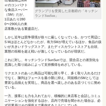
売場面積は504
㎡のコンパクト
な食品スーパー
グランプリを受賞した京都府の「キッチン
（SM）だが、
ランドSunSun」
1日あたり280
0〜2900人の来
店客数がある繁盛店だ。
しかし近年は競争環境が徐々に厳しくなっている。かつて周辺に
S Mはほとんどなかったが、有力SMが増えているほか、食品の扱
いが大きいドラッグストア、またディスカウントストアも台頭、
業態の垣根を超え戦いが激しくなっているのが現状だ。
これに対し、キッチンランドSunSunでは、競合店との差別化を
意識した取り組みによって支持獲得をめざしている。
リクエストのあった商品は可能な限り早く、多く取り入れるだけ
でなく、陳列はフェースを最小限に抑え、同規模のSMとしては
豊富な品揃えを実現し、商品を選べ楽しさのある店づくりに努め
ている。
一方、接客にも力を入れており、積極的に来店客と会話しコミュ
ニケーションを強化するほか、店内で売場を聞かれた場合は、必
ず従業員はその場所まで案内するようにしている。