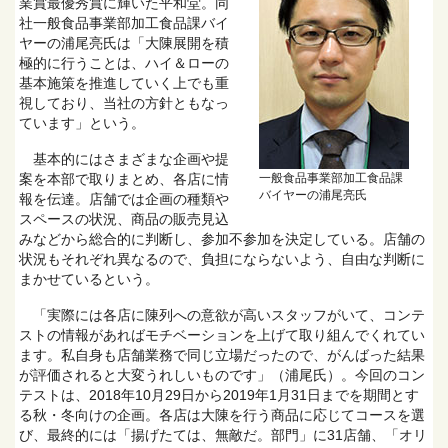
業賞最優秀賞に輝いた平和堂。同
社一般食品事業部加工食品課バイ
ヤーの浦尾亮氏は「大陳展開を積
極的に行うことは、ハイ＆ローの
基本施策を推進していく上でも重
視しており、当社の方針ともなっ
ています」という。
基本的にはさまざまな企画や提
一般食品事業部加工食品課
案を本部で取りまとめ、各店に情
バイヤーの浦尾亮氏
報を伝達。店舗では企画の種類や
スペースの状況、商品の販売見込
みなどから総合的に判断し、参加不参加を決定している。店舗の
状況もそれぞれ異なるので、負担にならないよう、自由な判断に
まかせているという。
「実際には各店に陳列への意欲が高いスタッフがいて、コンテ
ストの情報があればモチベーションを上げて取り組んでくれてい
ます。私自身も店舗業務で同じ立場だったので、がんばった結果
が評価されると大変うれしいものです」（浦尾氏）。今回のコン
テストは、2018年10月29日から2019年1月31日までを期間とす
る秋・冬向けの企画。各店は大陳を行う商品に応じてコースを選
び、最終的には「揚げたては、無敵だ。部門」に31店舗、「オリ