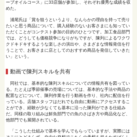
ーブオイルコース」に33店舗が参加し、それぞれ優秀な成績を収
めた。
浦尾氏は「賞を狙うというより、なんらかの理由を持って売り
たいと思う商品について、購入経験のないお客さまにも知ってい
ただくことがコンテスト参加の目的のひとつです。加工食品部門
では、どうしても価格競争になりがちですが、陳列によるワクワ
クドキドキするような楽しさの演出や、さまざまな情報発信を行
うことで、お客さまに店としてのおすすめ商品を発信していきた
い」という。
動画で陳列スキルを共有
同社では、基本的な陳列スキルについての情報共有を図ってい
る。たとえば季節催事の売場については、基本的な手法や商品の
配置などについて、陳列作業を行う動画を作り、社内に配信を行
っている。店舗スタッフはだれでも自由に動画にアクセスするこ
とができ、経験が少なくても基本に沿った陳列ができる仕組み
だ。同様の取り組みは鮮魚部門での魚のさばき方や商品化など、
他部門でも展開されている。
「こうした仕組みで基本を学んでもらっていますが、実際には