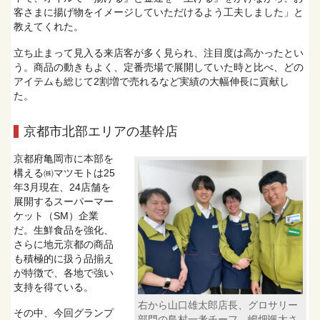
客さまに揚げ物をイメージしていただけるよう工夫しました」と
教えてくれた。
立ち止まって見入る来店客が多く見られ、注目度は高かったとい
う。商品の動きもよく、定番売場で展開していた時と比べ、どの
アイテムも総じて2割増で売れるなど実績の大幅伸長に貢献し
た。
京都市北部エリアの基幹店
京都府亀岡市に本部を
構える㈱マツモトは25
年3月現在、24店舗を
展開するスーパーマー
ケット（SM）企業
だ。生鮮食品を強化、
さらに地元京都の商品
も積極的に扱う品揃え
が特徴で、各地で強い
支持を得ている。
右から山口雄太郎店長、グロサリー
その中、今回グランプ
部門の島村一考チーフ、嶋畑颯太さ