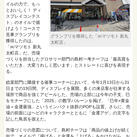
イルの力で、もっ
とおいしく！ ディ
スプレイコンテス
ト」のオイルで揚
げよう！コースで
見事グランプリを
グランプリを獲得した「㈱マツモト 新丸
獲得したのは、
太町店」
「㈱マツモト 新丸
太町店」だ。売場
づくりを担当したグロサリー部門の島村一考チーフは「最高賞を
いただき、大変うれしく思います」とストレートに喜びを表現す
る。
総菜部門に隣接する催事コーナーにおいて、今年1月13日から31
日までの19日間、ディスプレイを展開。多くの来店客が往来する
場所で商品を強くアピールした。売場の上部には今年の干支、巳
をモチーフにした「2025」の数字バルーンを掲げ、「巳年×黄金
油＝金運最強」というインパクト抜群のPOPも設置。さらに、売
場の前面にはヘビのキャラクターとともに「金運アゲ」の文字を
記した鳥居を据えた。
売場づくりの意図について、島村チーフは「商品の値上げが続く
中で、オイルで『揚げる』と金運を『上げる』をかけながら、お