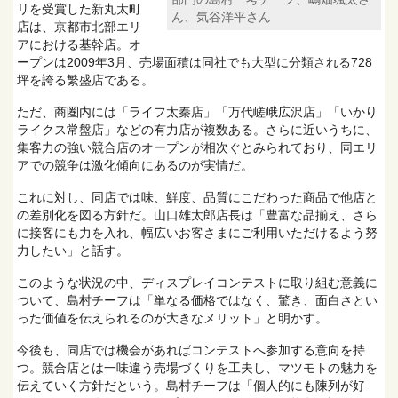
リを受賞した新丸太町
ん、気谷洋平さん
店は、京都市北部エリ
アにおける基幹店。オ
ープンは2009年3月、売場面積は同社でも大型に分類される728
坪を誇る繁盛店である。
ただ、商圏内には「ライフ太秦店」「万代嵯峨広沢店」「いかり
ライクス常盤店」などの有力店が複数ある。さらに近いうちに、
集客力の強い競合店のオープンが相次ぐとみられており、同エリ
アでの競争は激化傾向にあるのが実情だ。
これに対し、同店では味、鮮度、品質にこだわった商品で他店と
の差別化を図る方針だ。山口雄太郎店長は「豊富な品揃え、さら
に接客にも力を入れ、幅広いお客さまにご利用いただけるよう努
力したい」と話す。
このような状況の中、ディスプレイコンテストに取り組む意義に
ついて、島村チーフは「単なる価格ではなく、驚き、面白さとい
った価値を伝えられるのが大きなメリット」と明かす。
今後も、同店では機会があればコンテストへ参加する意向を持
つ。競合店とは一味違う売場づくりを工夫し、マツモトの魅力を
伝えていく方針だという。島村チーフは「個人的にも陳列が好