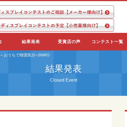
知
結果発表
受賞店の声
コンテスト一覧
～おうちで韓国気分÷JINRO
結果発表
Closed Event