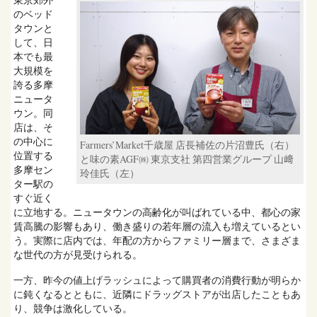
東京郊外
のベッド
タウンと
して、日
本でも最
大規模を
誇る多摩
ニュータ
ウン。同
店は、そ
の中心に
Farmers’Market千歳屋 店長補佐の片沼豊氏（右）
位置する
と味の素AGF㈱ 東京支社 第四営業グループ 山﨑
多摩セン
玲佳氏（左）
ター駅の
すぐ近く
に立地する。ニュータウンの高齢化が叫ばれている中、都心の家
賃高騰の影響もあり、働き盛りの若年層の流入も増えているとい
う。実際に店内では、年配の方からファミリー層まで、さまざま
な世代の方が見受けられる。
一方、昨今の値上げラッシュによって購買者の消費行動が明らか
に鈍くなるとともに、近隣にドラッグストアが出店したこともあ
り、競争は激化している。