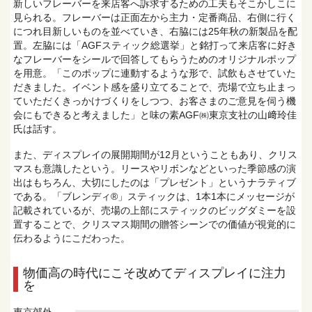
新しいフレーバーを来店客へ訴求するための工夫もそこかしこに
見られる。フレーバーは正面左から主力・定番商品、右側に行く
につれ目新しいものを並べていき、右脇には25年秋の新製品を配
置。左脇には「AGFスティック総選挙」と銘打って来店客に好き
なフレーバーをシールで回答してもらうためのオリジナルポップ
を用意。「このポップに連動するような形で、試飲もさせていた
だきました。イベント感を盛り立てることで、売場で立ち止まっ
ていただくきっかけづくりをしつつ、お客さまのご意見を伺う機
会にもできると考えました」と味の素AGF㈱東京支社の山﨑玲佳
氏は話す。
また、ディスプレイの展開期間が12月ということもあり、クリス
マスも意識したという。リースやリボンなどといった季節感の演
出はもちろん、大切にしたのは「プレゼント」というナラティブ
である。「ブレンディ®」スティックは、1本1本にメッセージが
記載されているが、売場の上部にスティックのビッグダミーを設
置することで、クリスマス期間の贈答シーンでの価値が視覚的に
伝わるようにこだわった。
物価高の時代にこそ改めてディスプレイに注力
を