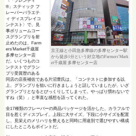
〈「ブレンディ
®」スティック フ
レーバーバラエテ
ィ ディスプレイコ
ンテスト〉で、見
事ボリュームコー
スグランプリを射
止めたのは、Farm
ers’Market千歳屋
京王線と小田急多摩線の多摩センター駅
多摩センター店
から徒歩1分という好立地のFarmers’Mark
だ。いくつものコ
et千歳屋 多摩センター店
ンテストでグラン
プリ受賞歴のある
同店の店長補佐である片沼豊氏は、「コンテストに参加する以
上、グランプリを狙いに行きましょうと話していましたが、いざ
グランプリとなるとびっくりしてしまって。やっぱり慣れないで
すね（笑）」と率直な感想を語ってくれた。
全17種類のフレーバーの商品パッケージを活かした、カラフルで
目を惹くディスプレイ。上段に大サイズ、下段に小サイズを配置
し、見栄えのメリハリを整えると同時に用途別で選びやすい構成
にしたところもポイントだ。