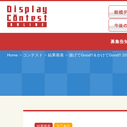
募集告
Home
コンテスト
結果発表
揚げてGood!!＆かけてGood!
結果発表
加工食品