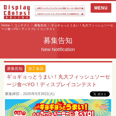
MENU
Home
コンテスト
募集告知
ギョギョっとうまい！丸大フィッシュソーセ
ージ食べYO！ディスプレイコンテスト
募集告知
New Notification
募集告知
加工食品
ギョギョっとうまい！丸大フィッシュソーセ
ージ食べYO！ディスプレイコンテスト
募集締切：2025年9月30日(火)